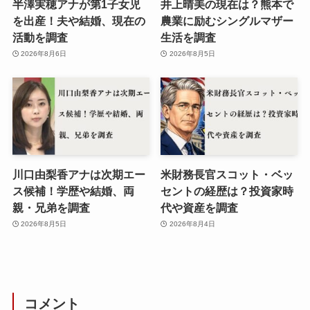
半澤実穂アナが第1子女児
井上晴美の現在は？熊本で
を出産！夫や結婚、現在の
農業に励むシングルマザー
活動を調査
生活を調査
2026年8月6日
2026年8月5日
川口由梨香アナは次期エー
米財務長官スコット・ベッ
ス候補！学歴や結婚、両
セントの経歴は？投資家時
親・兄弟を調査
代や資産を調査
2026年8月5日
2026年8月4日
コメント