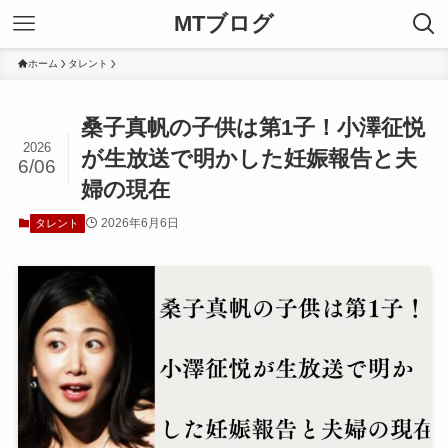
MTブログ
ホーム
タレント
桑子真帆の子供は第1子！小澤征悦
2026
が生放送で明かした妊娠報告と夫
6/06
婦の現在
2026年6月6日
タレント