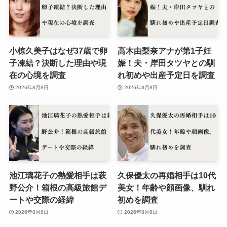
小椋久美子はなぜ37歳で卵
高木由梨奈アナが第1子妊
子凍結？決断した理由や現
娠！夫・岸田タツヤとの馴
在の心境を調査
れ初めや出産予定日を調査
2026年8月8日
2026年8月8日
池江璃花子の熱愛相手は萩
久保優太の再婚相手は10代
野公介！箱根の高級旅館デ
美女！年齢や顔画像、馴れ
ートや交際の経緯
初めを調査
2026年8月8日
2026年8月8日