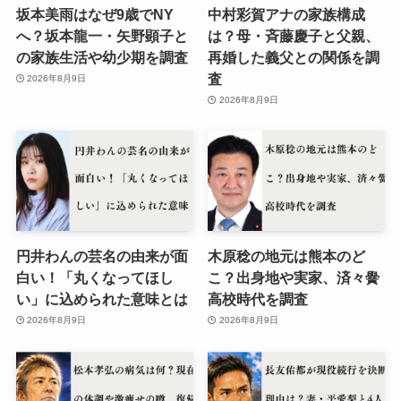
坂本美雨はなぜ9歳でNY
中村彩賀アナの家族構成
へ？坂本龍一・矢野顕子と
は？母・斉藤慶子と父親、
の家族生活や幼少期を調査
再婚した義父との関係を調
査
2026年8月9日
2026年8月9日
円井わんの芸名の由来が面
木原稔の地元は熊本のど
白い！「丸くなってほし
こ？出身地や実家、済々黌
い」に込められた意味とは
高校時代を調査
2026年8月9日
2026年8月9日