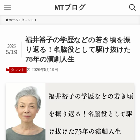
MTブログ
ホーム
タレント
福井裕子の学歴などの若き頃を振
2026
り返る！名脇役として駆け抜けた
5/19
75年の演劇人生
2026年5月19日
タレント