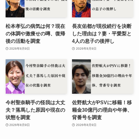
松本孝弘の病気は何？現在
長友佑都が現役続行を決断
の体調や激痩せの噂、復帰
した理由は？妻・平愛梨と
後の活動を調査
4人の息子の後押し
2026年8月9日
2026年8月9日
今村聖奈騎手の怪我は大丈
佐野航大がPSVに移籍！移
夫？落馬した原因や現在の
籍金30億円の理由や年俸、
状態を調査
背番号を調査
2026年8月9日
2026年8月9日