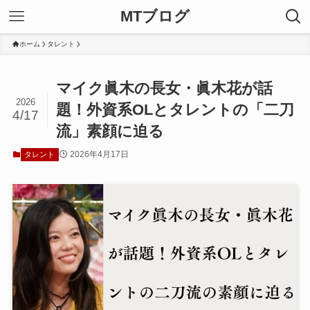
MTブログ
ホーム
タレント
マイク眞木の長女・眞木花が話
2026
題！外資系OLとタレントの「二刀
4/17
流」素顔に迫る
2026年4月17日
タレント