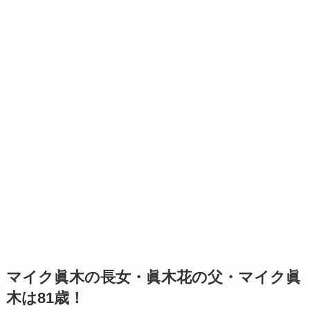
マイク眞木の長女・眞木花の父・マイク眞
木は81歳！