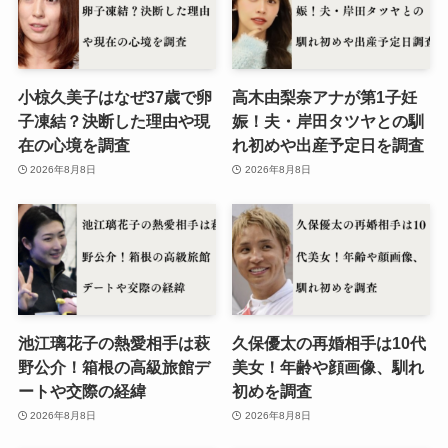
小椋久美子はなぜ37歳で卵
高木由梨奈アナが第1子妊
子凍結？決断した理由や現
娠！夫・岸田タツヤとの馴
在の心境を調査
れ初めや出産予定日を調査
2026年8月8日
2026年8月8日
池江璃花子の熱愛相手は萩
久保優太の再婚相手は10代
野公介！箱根の高級旅館デ
美女！年齢や顔画像、馴れ
ートや交際の経緯
初めを調査
2026年8月8日
2026年8月8日