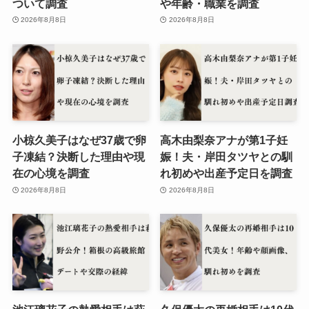
ついて調査
や年齢・職業を調査
2026年8月8日
2026年8月8日
小椋久美子はなぜ37歳で卵
高木由梨奈アナが第1子妊
子凍結？決断した理由や現
娠！夫・岸田タツヤとの馴
在の心境を調査
れ初めや出産予定日を調査
2026年8月8日
2026年8月8日