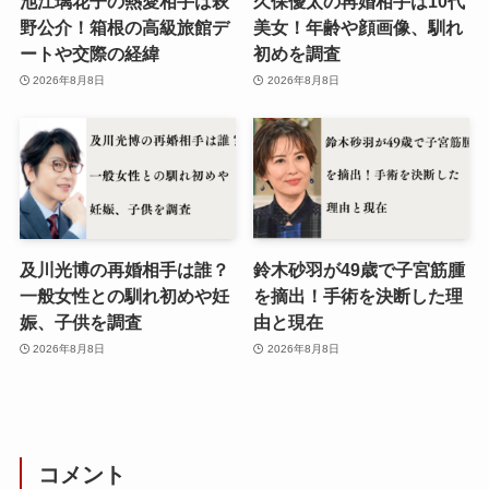
池江璃花子の熱愛相手は萩
久保優太の再婚相手は10代
野公介！箱根の高級旅館デ
美女！年齢や顔画像、馴れ
ートや交際の経緯
初めを調査
2026年8月8日
2026年8月8日
及川光博の再婚相手は誰？
鈴木砂羽が49歳で子宮筋腫
一般女性との馴れ初めや妊
を摘出！手術を決断した理
娠、子供を調査
由と現在
2026年8月8日
2026年8月8日
コメント