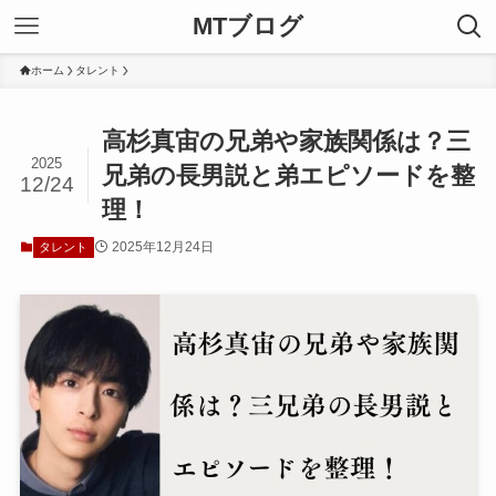
MTブログ
ホーム
タレント
高杉真宙の兄弟や家族関係は？三
2025
兄弟の長男説と弟エピソードを整
12/24
理！
2025年12月24日
タレント