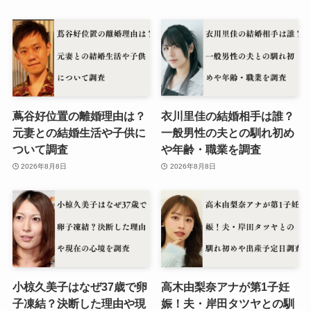
蔦谷好位置の離婚理由は？
衣川里佳の結婚相手は誰？
元妻との結婚生活や子供に
一般男性の夫との馴れ初め
ついて調査
や年齢・職業を調査
2026年8月8日
2026年8月8日
小椋久美子はなぜ37歳で卵
高木由梨奈アナが第1子妊
子凍結？決断した理由や現
娠！夫・岸田タツヤとの馴