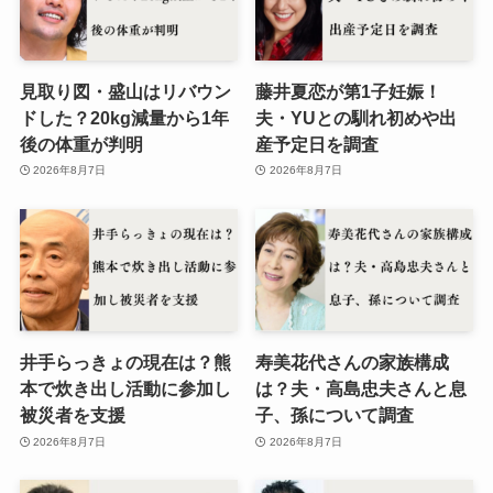
見取り図・盛山はリバウン
藤井夏恋が第1子妊娠！
ドした？20kg減量から1年
夫・YUとの馴れ初めや出
後の体重が判明
産予定日を調査
2026年8月7日
2026年8月7日
井手らっきょの現在は？熊
寿美花代さんの家族構成
本で炊き出し活動に参加し
は？夫・高島忠夫さんと息
被災者を支援
子、孫について調査
2026年8月7日
2026年8月7日