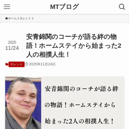
MTブログ
ホーム
タレント
安青錦関のコーチが語る絆の物
2025
語！ホームステイから始まった2
11/24
人の相撲人生！
2025年11月24日
タレント