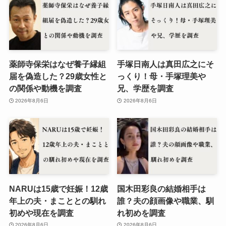
薬師寺保栄はなぜ養子縁組
手塚日南人は真田広之にそ
届を偽造した？29歳女性と
っくり！母・手塚理美や
の関係や動機を調査
兄、学歴を調査
2026年8月6日
2026年8月6日
NARUは15歳で妊娠！12歳
国木田彩良の結婚相手は
年上の夫・まこととの馴れ
誰？夫の顔画像や職業、馴
初めや現在を調査
れ初めを調査
2026年8月6日
2026年8月6日