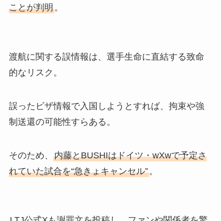
ことが判明
。
渡航に関する誤情報は、選手生命に直結する致命
的なリスク。
誤ったビザ情報で入国しようとすれば、拘束や強
制送還の可能性すらある。
そのため、
内藤とBUSHIはドイツ・wXwで予定さ
れていた試合を“急きょキャンセル”
。
LTJ公式Xも謝罪文を投稿し、ファンや関係者を驚