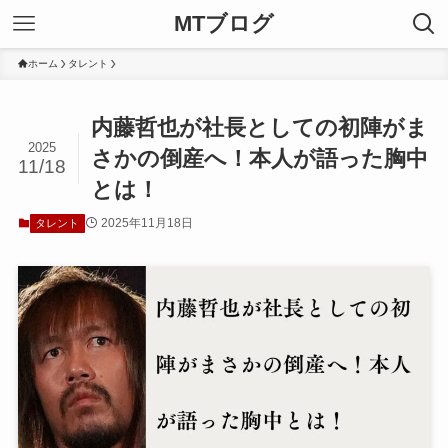
MTブログ
ホーム
タレント
内藤哲也が社長としての初陣がま
2025
さかの倒産へ！本人が語った胸中
11/18
とは！
2025年11月18日
タレント