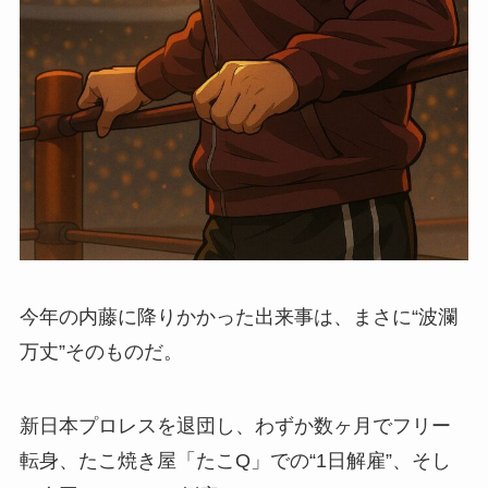
今年の内藤に降りかかった出来事は、まさに“波瀾
万丈”そのものだ。
新日本プロレスを退団し、わずか数ヶ月でフリー
転身、たこ焼き屋「たこQ」での“1日解雇”、そし