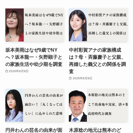
坂本美雨はなぜ9歳でNY
中村彩賀アナの家族構成
へ？坂本龍一・矢野顕子と
は？母・斉藤慶子と父親、
の家族生活や幼少期を調査
再婚した義父との関係を調
査
2026年8月9日
2026年8月9日
円井わんの芸名の由来が面
木原稔の地元は熊本のど