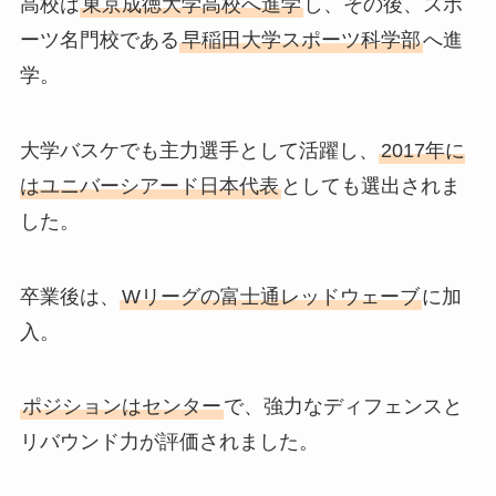
高校は
東京成徳大学高校へ進学
し、その後、スポ
ーツ名門校である
早稲田大学スポーツ科学部
へ進
学。
大学バスケでも主力選手として活躍し、
2017年に
はユニバーシアード日本代表
としても選出されま
した。
卒業後は、
Wリーグの富士通レッドウェーブ
に加
入。
ポジションはセンター
で、強力なディフェンスと
リバウンド力が評価されました。