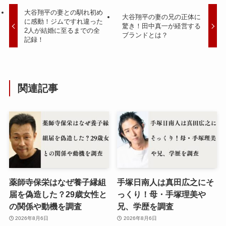
大谷翔平の妻との馴れ初め
大谷翔平の妻の兄の正体に
に感動！ジムですれ違った
驚き！田中真一が経営する
2人が結婚に至るまでの全
ブランドとは？
記録！
関連記事
薬師寺保栄はなぜ養子縁組
手塚日南人は真田広之にそ
届を偽造した？29歳女性と
っくり！母・手塚理美や
の関係や動機を調査
兄、学歴を調査
2026年8月6日
2026年8月6日