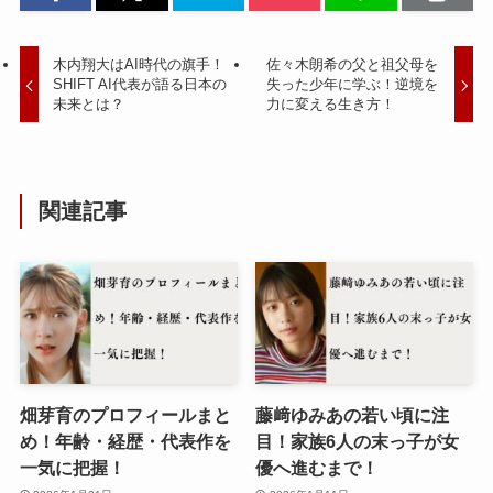
木内翔大はAI時代の旗手！
佐々木朗希の父と祖父母を
SHIFT AI代表が語る日本の
失った少年に学ぶ！逆境を
未来とは？
力に変える生き方！
関連記事
畑芽育のプロフィールまと
藤﨑ゆみあの若い頃に注
め！年齢・経歴・代表作を
目！家族6人の末っ子が女
一気に把握！
優へ進むまで！