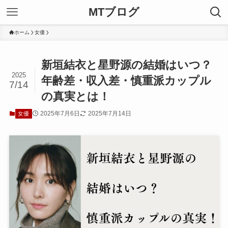
MTブログ
ホーム
女優
新垣結衣と星野源の結婚はいつ？
2025
年齢差・収入差・慎重派カップル
7/14
の真実とは！
2025年7月6日
2025年7月14日
女優