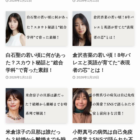
2026年1月21日
2026年1月11日
白石聖の若い頃に何があっ
倉沢杏菜の若い頃！8年バ
た？スカウト秘話と“総合
レエと英語が育てた“表現
学科”で育った素顔！
者の芯”とは！
2026年1月11日
2026年1月10日
米倉涼子の旦那は誰だっ
小野真弓の病気は自己免疫
た？結婚から離婚までを時
の異常？SNSで語られた不