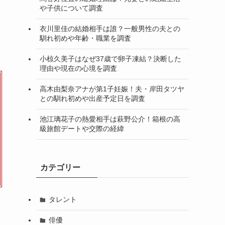
や子供について調査
衣川里佳の結婚相手は誰？一般男性の夫との
馴れ初めや年齢・職業を調査
小椋久美子はなぜ37歳で卵子凍結？決断した
理由や現在の心境を調査
高木由梨奈アナが第1子妊娠！夫・岸田タツヤ
との馴れ初めや出産予定日を調査
池江璃花子の熱愛相手は萩野公介！箱根の高
級旅館デートや交際の経緯
カテゴリー
タレント
俳優