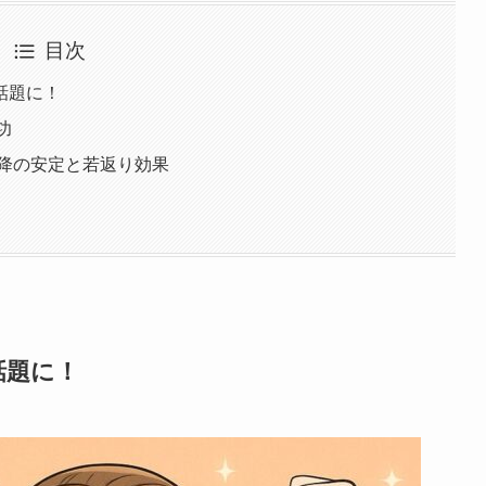
目次
話題に！
功
以降の安定と若返り効果
話題に！