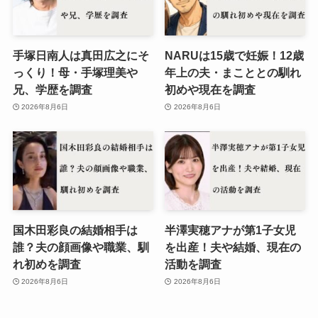
手塚日南人は真田広之にそ
NARUは15歳で妊娠！12歳
っくり！母・手塚理美や
年上の夫・まこととの馴れ
兄、学歴を調査
初めや現在を調査
2026年8月6日
2026年8月6日
国木田彩良の結婚相手は
半澤実穂アナが第1子女児
誰？夫の顔画像や職業、馴
を出産！夫や結婚、現在の
れ初めを調査
活動を調査
2026年8月6日
2026年8月6日