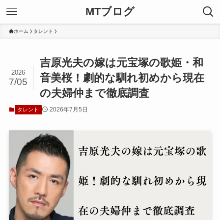
MTブログ
ホーム
タレント
吉原光夫の嫁は元宝塚の歌姫・和
2026
音美桜！劇的な馴れ初めから現在
7/05
の夫婦仲まで徹底調査
2026年7月5日
タレント