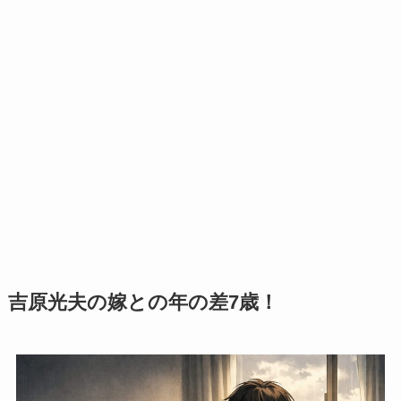
吉原光夫の嫁との年の差7歳！