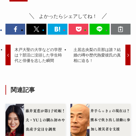
よかったらシェアしてね！
木戸大聖の大学などの学歴
土居志央梨の旦那は誰？結
は？部活に没頭した学生時
婚の噂や歴代熱愛彼氏の真
代と俳優を志した瞬間
相に迫る！
関連記事