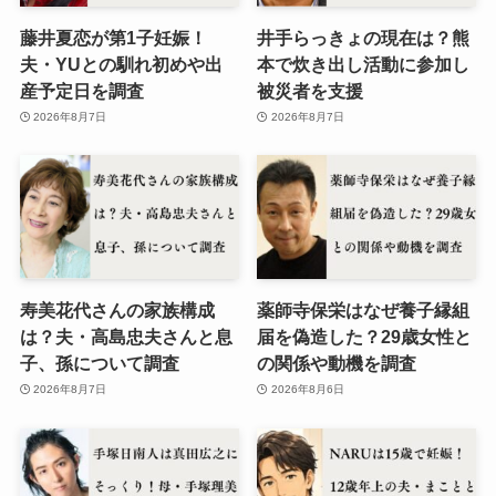
藤井夏恋が第1子妊娠！
井手らっきょの現在は？熊
夫・YUとの馴れ初めや出
本で炊き出し活動に参加し
産予定日を調査
被災者を支援
2026年8月7日
2026年8月7日
寿美花代さんの家族構成
薬師寺保栄はなぜ養子縁組
は？夫・高島忠夫さんと息
届を偽造した？29歳女性と
子、孫について調査
の関係や動機を調査
2026年8月7日
2026年8月6日