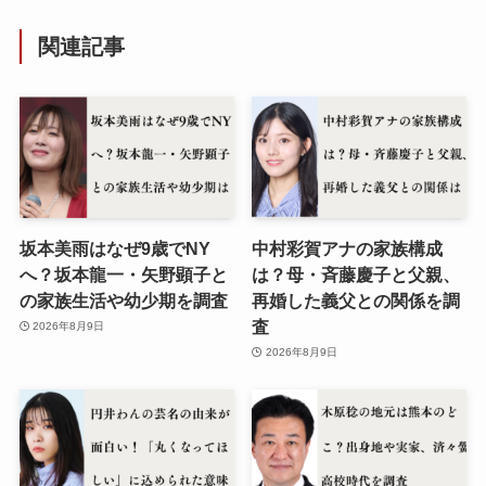
関連記事
坂本美雨はなぜ9歳でNY
中村彩賀アナの家族構成
へ？坂本龍一・矢野顕子と
は？母・斉藤慶子と父親、
の家族生活や幼少期を調査
再婚した義父との関係を調
査
2026年8月9日
2026年8月9日