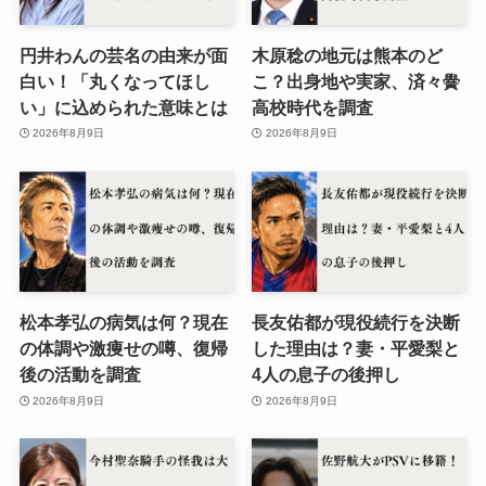
円井わんの芸名の由来が面
木原稔の地元は熊本のど
白い！「丸くなってほし
こ？出身地や実家、済々黌
い」に込められた意味とは
高校時代を調査
2026年8月9日
2026年8月9日
松本孝弘の病気は何？現在
長友佑都が現役続行を決断
の体調や激痩せの噂、復帰
した理由は？妻・平愛梨と
後の活動を調査
4人の息子の後押し
2026年8月9日
2026年8月9日