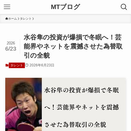
MTブログ
ホーム
タレント
水谷隼の投資が爆損で冬眠へ！芸
2026
能界やネットを震撼させた為替取
6/23
引の全貌
2026年6月23日
タレント