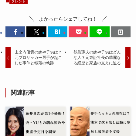
タレント
よかったらシェアしてね！
山之内優貴の嫁や子供は？
鶴島琢夫の嫁や子供はどん
元プロサッカー選手が起こ
な人？元東証社長の華麗な
した事件と転落の軌跡
る経歴と家族の支えに迫る
関連記事