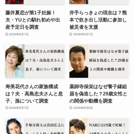
藤井夏恋が第1子妊娠！
井手らっきょの現在は？熊
夫・YUとの馴れ初めや出
本で炊き出し活動に参加し
産予定日を調査
被災者を支援
2026年8月7日
2026年8月7日
寿美花代さんの家族構成
薬師寺保栄はなぜ養子縁組
は？夫・高島忠夫さんと息
届を偽造した？29歳女性と
子、孫について調査
の関係や動機を調査
2026年8月7日
2026年8月6日