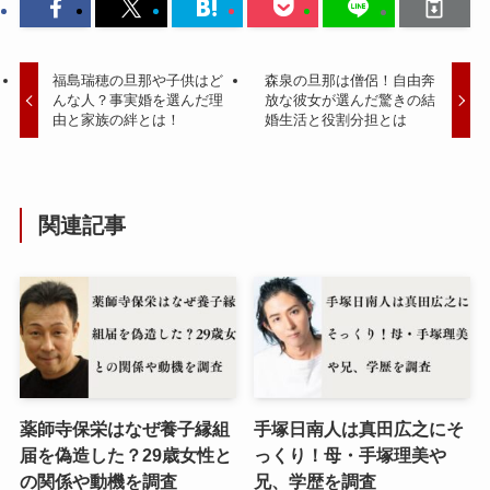
福島瑞穂の旦那や子供はど
森泉の旦那は僧侶！自由奔
んな人？事実婚を選んだ理
放な彼女が選んだ驚きの結
由と家族の絆とは！
婚生活と役割分担とは
関連記事
薬師寺保栄はなぜ養子縁組
手塚日南人は真田広之にそ
届を偽造した？29歳女性と
っくり！母・手塚理美や
の関係や動機を調査
兄、学歴を調査