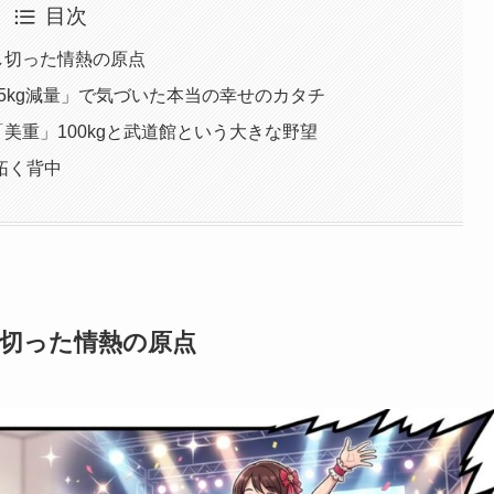
目次
押し切った情熱の原点
25kg減量」で気づいた本当の幸せのカタチ
「美重」100kgと武道館という大きな野望
拓く背中
し切った情熱の原点