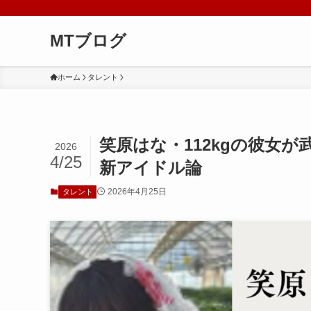
MTブログ
ホーム
タレント
笑原はな・112kgの彼女
2026
4/25
新アイドル論
2026年4月25日
タレント