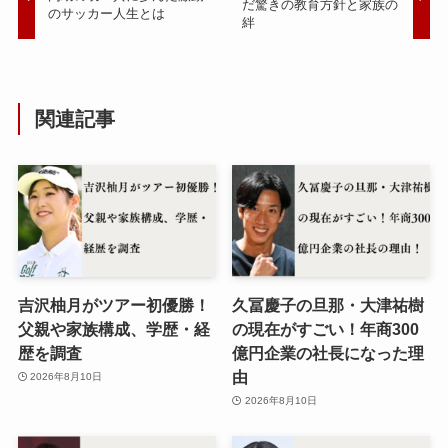
だ驚きの教育方針と家族の
のサッカー人生とは
絆
関連記事
吉沢柚月がツアー初優勝！
久冨慶子の旦那・大津祐樹
父親や家族構成、学歴・経
の現在がすごい！年商300
歴を調査
億円企業の社長になった理
由
2026年8月10日
2026年8月10日