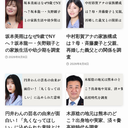
坂本美雨はなぜ9歳でNY
中村彩賀アナの家族構成
へ？坂本龍一・矢野顕子と
は？母・斉藤慶子と父親、
の家族生活や幼少期を調査
再婚した義父との関係を調
査
2026年8月9日
2026年8月9日
円井わんの芸名の由来が面
木原稔の地元は熊本のど
白い！「丸くなってほし
こ？出身地や実家、済々黌
い」に込められた意味とは
高校時代を調査