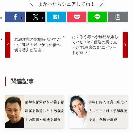
よかったらシェアしてね！
たくろう赤木が極秘結婚し
岩瀬洋志の高校時代がすご
ていた！M-1優勝の裏で支
い！進路の迷いから俳優へ
えた“観覧席の妻”エピソー
切り替えた理由！
ドが尊い！
関連記事