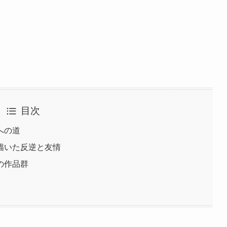
目次
への道
描いた反逆と友情
の作品群