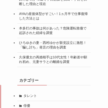
断した理由と現在
AYAの産後体型がすごい！1ヵ月半で仕事復帰
した方法とは
本多灯の事故は何があった？危険運転致傷で
て
起訴された経緯を調査
ひろゆきの妻・西村ゆかが新党設立に激怒！
「騙し討ち」発言の理由を調査
久保優太の再婚相手は10代女性！年齢差や馴
れ初め、元妻サラとの離婚を調査
カテゴリー
タレント
俳優