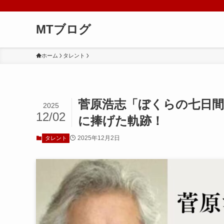
MTブログ
ホーム
タレント
菅原浩志「ぼくらの七日間
2025
12/02
に捧げた軌跡！
2025年12月2日
タレント