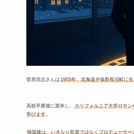
菅原浩志さんは
1955年、北海道夕張郡長沼町に
高校卒業後に渡米し、
カリフォルニア大学ロサン
学びます
。
帰国後は、いきなり監督ではなくプロデューサー