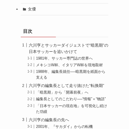
女優
目次
六川亨とサッカーダイジェストで“暗黒期”の
日本サッカーを追いかけて
1981年、サッカー専門誌の世界へ
メキシコW杯、イタリアW杯を現地取材
1988年、編集長就任──暗黒期を紙面から
支える
六川亨の編集長として走り抜けた“転換期”
「暗黒期」から「開幕前夜」へ
編集長としてのこだわり──“情報”＋“物語”
「日本サッカーの現在地」を可視化し続け
た功績
六川亨の編集長の先へ
2001年、『サカダイ』からの転機