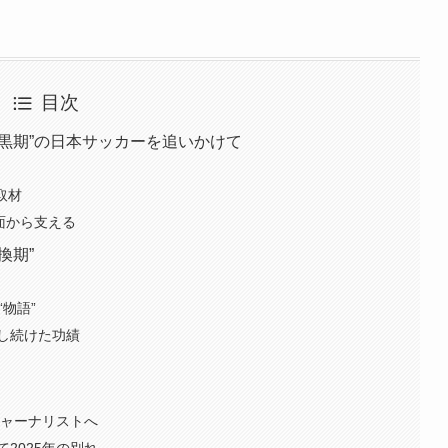
目次
黒期”の日本サッカーを追いかけて
取材
紙面から支える
換期”
“物語”
し続けた功績
ジャーナリストへ
2025年の別れ