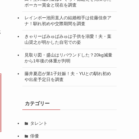
ポーカー賞金と現在を調査
レインボー池田直人の結婚相手は佐藤佳奈ア
ナ！馴れ初めや交際期間を調査
誌
きゃりーぱみゅぱみゅは子供を溺愛！夫・葉
山奨之が明かした自宅での姿
見取り図・盛山はリバウンドした？20kg減量
から1年後の体重が判明
藤井夏恋が第1子妊娠！夫・YUとの馴れ初め
や出産予定日を調査
カテゴリー
タレント
俳優