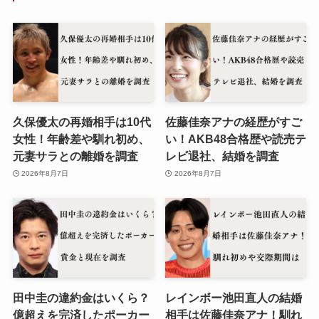
久保優太の再婚相手は10代
佐藤佳奈アナの経歴がすご
女性！年齢差や馴れ初め、
い！AKB48合格歴や読売テ
元妻サラとの離婚を調査
レビ退社、結婚を調査
2026年8月7日
2026年8月7日
田中圭の違約金はいくら？
レインボー池田直人の結婚
億超えを完済したポーカー
相手は佐藤佳奈アナ！馴れ