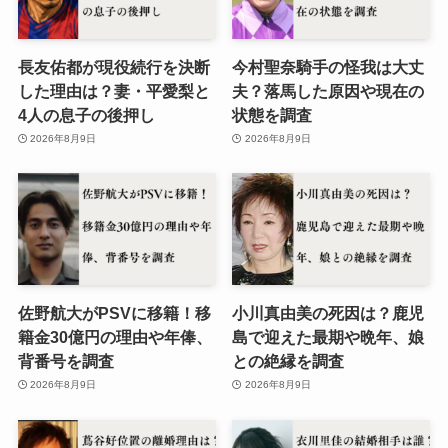
長友佑都が現役続行を決断
今村聖奈騎手の怪我は大丈
した理由は？妻・平愛梨と
夫？落馬した原因や現在の
4人の息子の後押し
状態を調査
2026年8月9日
2026年8月9日
佐野航大がPSVに移籍！移
小川真由美の死因は？鹿児
籍金30億円の理由や年俸、
島で迎えた最期や晩年、娘
背番号を調査
との絶縁を調査
2026年8月9日
2026年8月9日