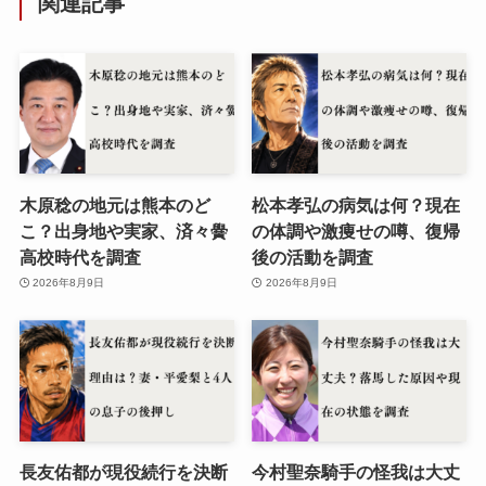
関連記事
木原稔の地元は熊本のど
松本孝弘の病気は何？現在
こ？出身地や実家、済々黌
の体調や激痩せの噂、復帰
高校時代を調査
後の活動を調査
2026年8月9日
2026年8月9日
長友佑都が現役続行を決断
今村聖奈騎手の怪我は大丈