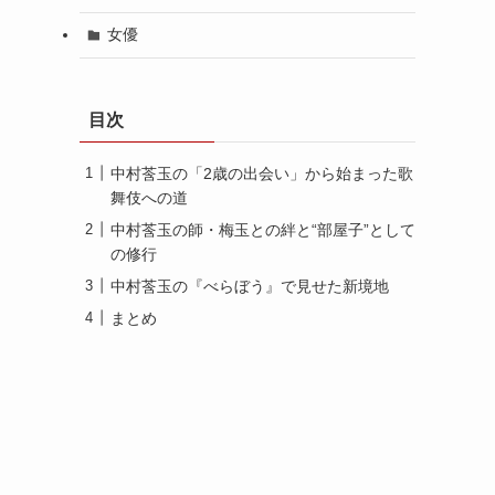
女優
目次
中村莟玉の「2歳の出会い」から始まった歌
舞伎への道
中村莟玉の師・梅玉との絆と“部屋子”として
の修行
中村莟玉の『べらぼう』で見せた新境地
まとめ