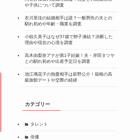
や子供について調査
衣川里佳の結婚相手は誰？一般男性の夫との
馴れ初めや年齢・職業を調査
小椋久美子はなぜ37歳で卵子凍結？決断した
理由や現在の心境を調査
高木由梨奈アナが第1子妊娠！夫・岸田タツヤ
との馴れ初めや出産予定日を調査
池江璃花子の熱愛相手は萩野公介！箱根の高
級旅館デートや交際の経緯
カテゴリー
タレント
俳優