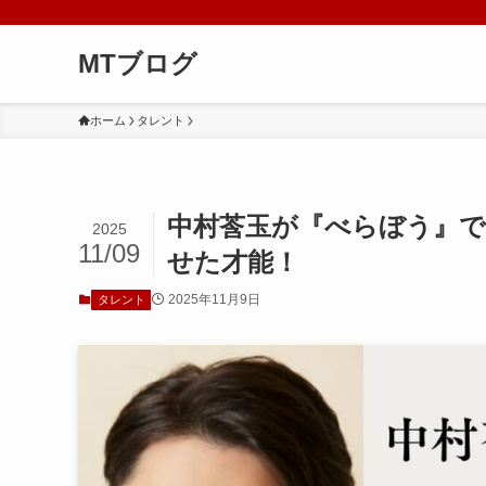
MTブログ
ホーム
タレント
中村莟玉が『べらぼう』で
2025
11/09
せた才能！
2025年11月9日
タレント