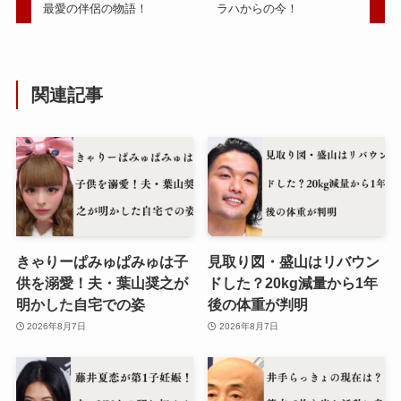
最愛の伴侶の物語！
ラハからの今！
関連記事
きゃりーぱみゅぱみゅは子
見取り図・盛山はリバウン
供を溺愛！夫・葉山奨之が
ドした？20kg減量から1年
明かした自宅での姿
後の体重が判明
2026年8月7日
2026年8月7日