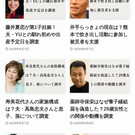
藤井夏恋が第1子妊娠！
井手らっきょの現在は？熊
夫・YUとの馴れ初めや出
本で炊き出し活動に参加し
産予定日を調査
被災者を支援
2026年8月7日
2026年8月7日
寿美花代さんの家族構成
薬師寺保栄はなぜ養子縁組
は？夫・高島忠夫さんと息
届を偽造した？29歳女性と
子、孫について調査
の関係や動機を調査
2026年8月7日
2026年8月6日