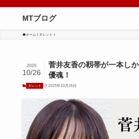
MTブログ
ホーム
タレント
菅井友香の靱帯が一本しか
2025
10/26
優魂！
2025年10月26日
タレント