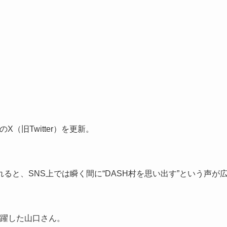
X（旧Twitter）を更新。
と、SNS上では瞬く間に“DASH村を思い出す”という声が
て活躍した山口さん。