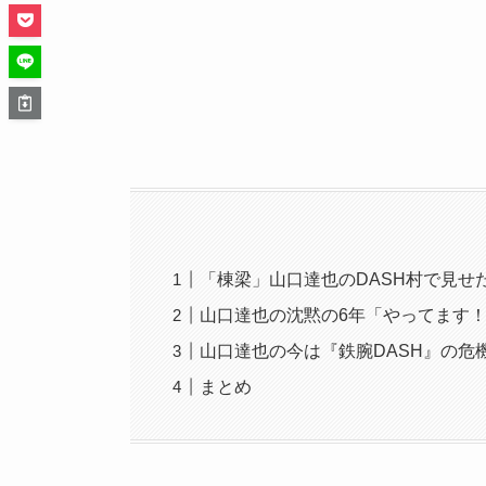
「棟梁」山口達也のDASH村で見せ
山口達也の沈黙の6年「やってます
山口達也の今は『鉄腕DASH』の危
まとめ