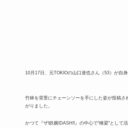
10月17日、元TOKIOの山口達也さん（53）が自身の
竹林を背景にチェーンソーを手にした姿が投稿される
がりました。
かつて『ザ!鉄腕!DASH!!』の中心で“棟梁”とし