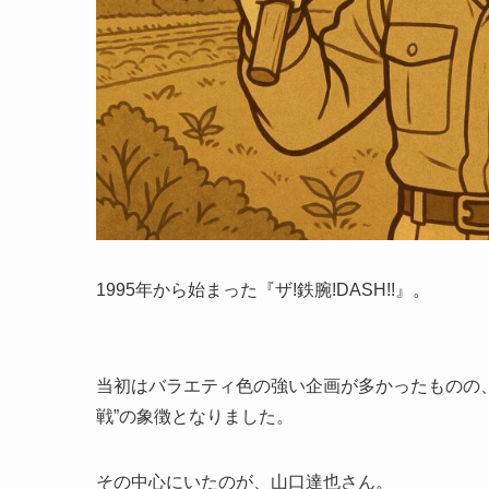
1995年から始まった『ザ!鉄腕!DASH!!』。
当初はバラエティ色の強い企画が多かったものの、2
戦”の象徴となりました。
その中心にいたのが、山口達也さん。