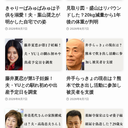
きゃりーぱみゅぱみゅは子
見取り図・盛山はリバウン
供を溺愛！夫・葉山奨之が
ドした？20kg減量から1年
明かした自宅での姿
後の体重が判明
2026年8月7日
2026年8月7日
藤井夏恋が第1子妊娠！
井手らっきょの現在は？熊
夫・YUとの馴れ初めや出
本で炊き出し活動に参加し
産予定日を調査
被災者を支援
2026年8月7日
2026年8月7日