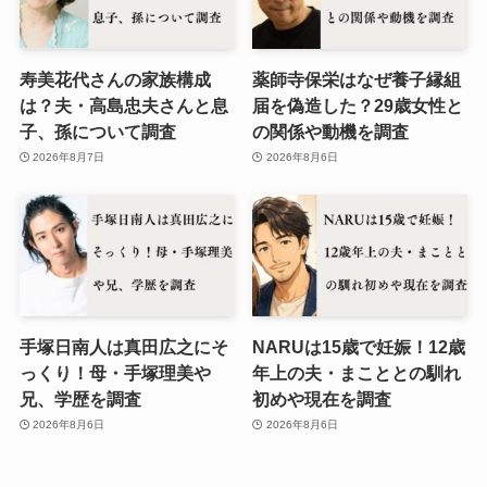
寿美花代さんの家族構成
薬師寺保栄はなぜ養子縁組
は？夫・高島忠夫さんと息
届を偽造した？29歳女性と
子、孫について調査
の関係や動機を調査
2026年8月7日
2026年8月6日
手塚日南人は真田広之にそ
NARUは15歳で妊娠！12歳
っくり！母・手塚理美や
年上の夫・まこととの馴れ
兄、学歴を調査
初めや現在を調査
2026年8月6日
2026年8月6日