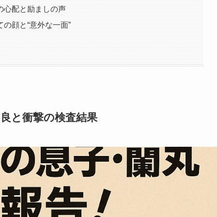
の心配と励ましの声
の顔と“意外な一面”
不良と衝撃の検査結果