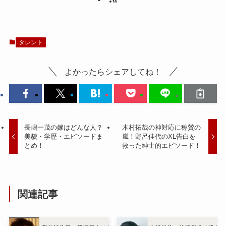
タレント
よかったらシェアしてね！
長嶋一茂の嫁はどんな人？
木村拓哉の神対応に称賛の
美貌・学歴・エピソードま
嵐！野呂佳代のXL告白を
とめ！
救った紳士的エピソード！
関連記事