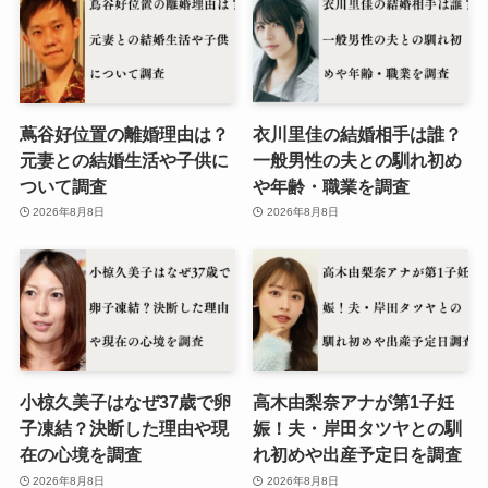
蔦谷好位置の離婚理由は？
衣川里佳の結婚相手は誰？
元妻との結婚生活や子供に
一般男性の夫との馴れ初め
ついて調査
や年齢・職業を調査
2026年8月8日
2026年8月8日
小椋久美子はなぜ37歳で卵
高木由梨奈アナが第1子妊
子凍結？決断した理由や現
娠！夫・岸田タツヤとの馴
在の心境を調査
れ初めや出産予定日を調査
2026年8月8日
2026年8月8日