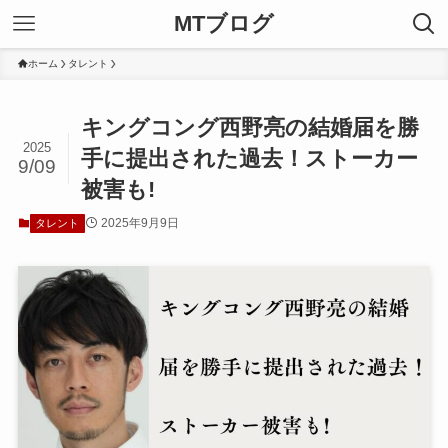
MTブログ
ホーム
タレント
キングコング西野亮の結婚届を勝
2025
手に提出された過去！ストーカー
9/09
被害も!
2025年9月9日
タレント