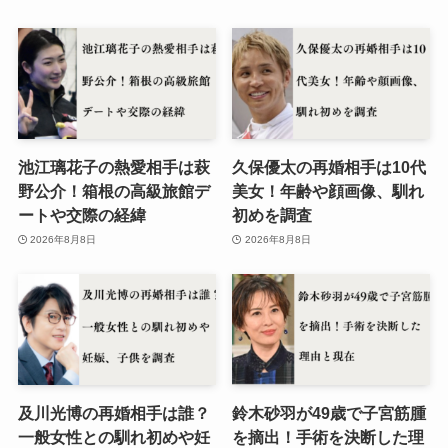
池江璃花子の熱愛相手は萩
久保優太の再婚相手は10代
野公介！箱根の高級旅館デ
美女！年齢や顔画像、馴れ
ートや交際の経緯
初めを調査
2026年8月8日
2026年8月8日
及川光博の再婚相手は誰？
鈴木砂羽が49歳で子宮筋腫
一般女性との馴れ初めや妊
を摘出！手術を決断した理