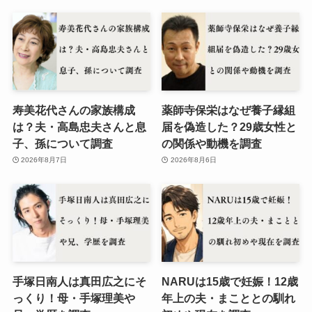
寿美花代さんの家族構成
薬師寺保栄はなぜ養子縁組
は？夫・高島忠夫さんと息
届を偽造した？29歳女性と
子、孫について調査
の関係や動機を調査
2026年8月7日
2026年8月6日
手塚日南人は真田広之にそ
NARUは15歳で妊娠！12歳
っくり！母・手塚理美や
年上の夫・まこととの馴れ