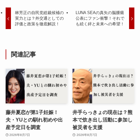
林芳正の自民党総裁候補の
LUNA SEAの真矢の脳腫瘍
実力とは？外交通としての
公表にファン衝撃！それで
評価と政策を徹底解説！
も続く絆と未来への希望！
関連記事
藤井夏恋が第1子妊娠！
井手らっきょの現在は？熊
夫・YUとの馴れ初めや出
本で炊き出し活動に参加し
産予定日を調査
被災者を支援
2026年8月7日
2026年8月7日