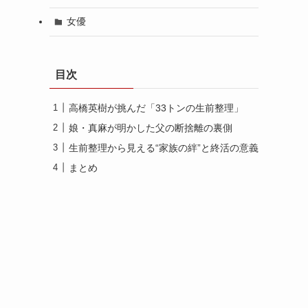
女優
目次
高橋英樹が挑んだ「33トンの生前整理」
娘・真麻が明かした父の断捨離の裏側
生前整理から見える“家族の絆”と終活の意義
まとめ