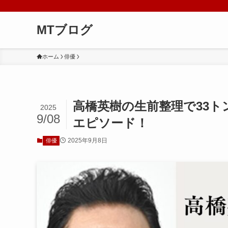
MTブログ
ホーム
俳優
高橋英樹の生前整理で33
2025
9/08
エピソード！
2025年9月8日
俳優