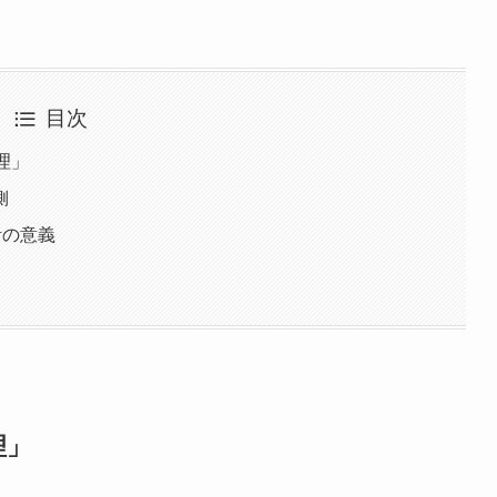
目次
理」
側
活の意義
理」