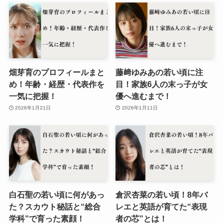
畑芽育のプロフィールまと
藤﨑ゆみあの若い頃に注
め！年齢・経歴・代表作を
目！家族6人の末っ子が女
一気に把握！
優へ進むまで！
2026年1月21日
2026年1月11日
白石聖の若い頃に何があっ
倉沢杏菜の若い頃！8年バ
た？スカウト秘話と“総合
レエと英語が育てた“表現
学科”で育った素顔！
者の芯”とは！