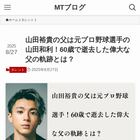
MTブログ
ホーム
タレント
山田裕貴の父は元プロ野球選手の
2025
山田和利！60歳で逝去した偉大な
8/27
父の軌跡とは？
2025年8月27日
タレント