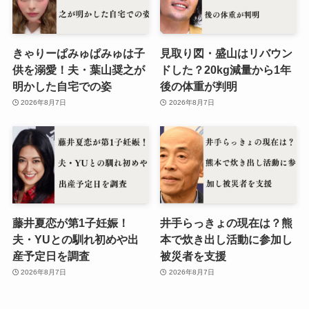
きゃりーぱみゅぱみゅは子
見取り図・盛山はリバウン
供を溺愛！夫・葉山奨之が
ドした？20kg減量から1年
明かした自宅での姿
後の体重が判明
2026年8月7日
2026年8月7日
藤井夏恋が第1子妊娠！
井手らっきょの現在は？熊
夫・YUとの馴れ初めや出
本で炊き出し活動に参加し
産予定日を調査
被災者を支援
2026年8月7日
2026年8月7日