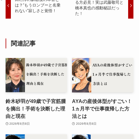
る方必見！実は武藤敬司と
は？“もうロンブーと名乗
橋本真也の感動秘話だっ
れない”寂しさと覚悟！
た！
関連記事
鈴木砂羽が49歳で子宮筋腫
AYAの産後体型がすごい！
を摘出！手術を決断した理
1ヵ月半で仕事復帰した方
由と現在
法とは
2026年8月8日
2026年8月8日