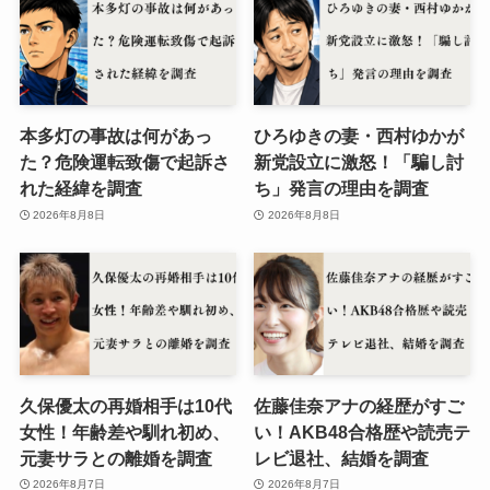
本多灯の事故は何があっ
ひろゆきの妻・西村ゆかが
た？危険運転致傷で起訴さ
新党設立に激怒！「騙し討
れた経緯を調査
ち」発言の理由を調査
2026年8月8日
2026年8月8日
久保優太の再婚相手は10代
佐藤佳奈アナの経歴がすご
女性！年齢差や馴れ初め、
い！AKB48合格歴や読売テ
元妻サラとの離婚を調査
レビ退社、結婚を調査
2026年8月7日
2026年8月7日